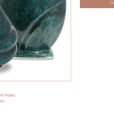
Do
nt Tropez
tem