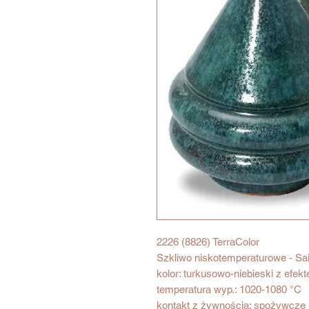
2226 (8826) TerraColor
Szkliwo niskotemperaturowe - Sai
kolor: turkusowo-niebieski z efek
temperatura wyp.: 1020-1080 °C
kontakt z żywnością: spożywcze