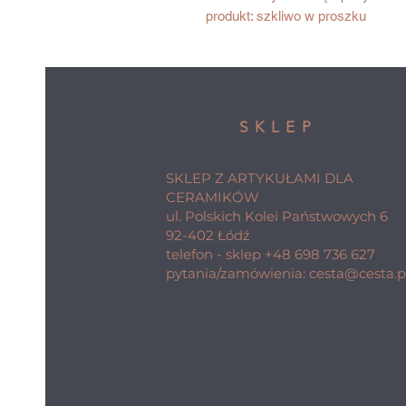
produkt: szkliwo w proszku
SKLEP
SKLEP Z ARTYKUŁAMI DLA
CERAMIKÓW
ul. Polskich Kolei Państwowych 6
92-402 Łódź
telefon - sklep
+48 698 736 627
pytania/zamówienia:
cesta@cesta.p