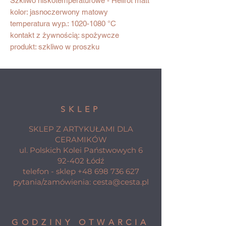
Szkliwo niskotemperaturowe - Hellrot matt
kolor: jasnoczerwony matowy
temperatura wyp.: 1020-1080 °C
kontakt z żywnością: spożywcze
produkt: szkliwo w proszku
SKLEP
SKLEP Z ARTYKUŁAMI DLA
CERAMIKÓW
ul. Polskich Kolei Państwowych 6
92-402 Łódź
telefon - sklep
+48 698 736 627
pytania/zamówienia:
cesta@cesta.pl
GODZINY OTWARCIA