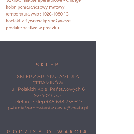
Szkliwo niskotemperaturowe - Orange
kolor: pomarańczowy matowy
temperatura wyp.: 1020-1080 °C
kontakt z żywnością: spożywcze
produkt: szkliwo w proszku
SKLEP
SKLEP Z ARTYKUŁAMI DLA
CERAMIKÓW
ul. Polskich Kolei Państwowych 6
92-402 Łódź
telefon - sklep
+48 698 736 627
pytania/zamówienia:
cesta@cesta.pl
GODZINY OTWARCIA