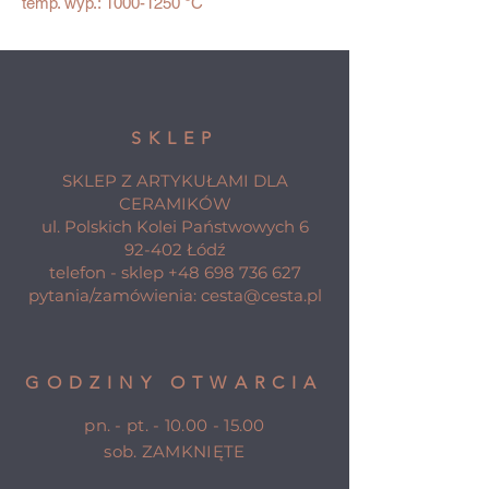
temp. wyp.: 1000-1250 °C
SKLEP
SKLEP Z ARTYKUŁAMI DLA
CERAMIKÓW
ul. Polskich Kolei Państwowych 6
92-402 Łódź
telefon - sklep
+48 698 736 627
pytania/zamówienia:
cesta@cesta.pl
GODZINY OTWARCIA
pn. - pt. -
10.00 - 15.00
sob. ZAMKNIĘTE