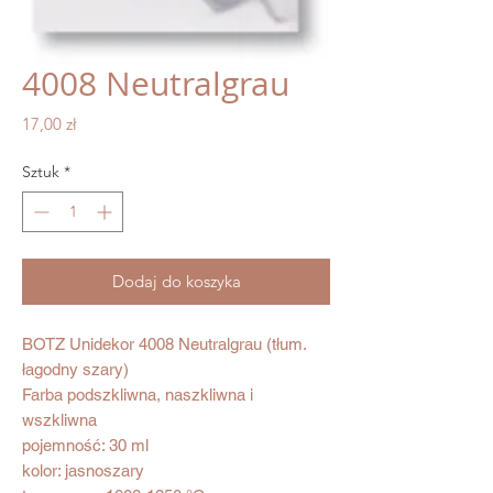
4008 Neutralgrau
Cena
17,00 zł
Sztuk
*
Dodaj do koszyka
BOTZ Unidekor 4008 Neutralgrau (tłum.
łagodny szary)
Farba podszkliwna, naszkliwna i
wszkliwna
pojemność: 30 ml
kolor: jasnoszary