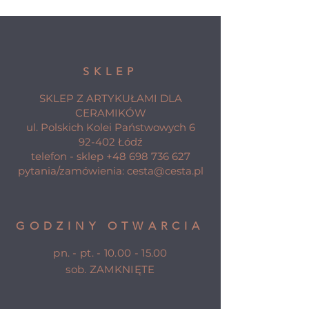
SKLEP
SKLEP Z ARTYKUŁAMI DLA
CERAMIKÓW
ul. Polskich Kolei Państwowych 6
92-402 Łódź
telefon - sklep
+48 698 736 627
pytania/zamówienia:
cesta@cesta.pl
GODZINY OTWARCIA
pn. - pt. -
10.00 - 15.00
sob. ZAMKNIĘTE