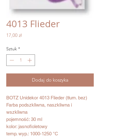
4013 Flieder
Cena
17,00 zł
Sztuk
*
Dodaj do koszyka
BOTZ Unidekor 4013 Flieder (tłum. bez)
Farba podszkliwna, naszkliwna i
wszkliwna
pojemność: 30 ml
kolor: jasnofioletowy
temp. wyp.: 1000-1250 °C