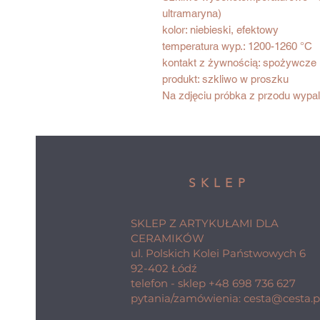
ultramaryna)
kolor: niebieski, efektowy
temperatura wyp.: 1200-1260 °C
kontakt z żywnością: spożywcze
produkt: szkliwo w proszku
Na zdjęciu próbka z przodu wypal
SKLEP
SKLEP Z ARTYKUŁAMI DLA
CERAMIKÓW
ul. Polskich Kolei Państwowych 6
92-402 Łódź
telefon - sklep
+48 698 736 627
pytania/zamówienia:
cesta@cesta.p