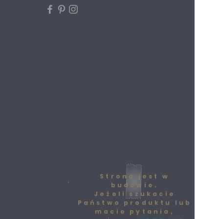
Strona jest w
budowie.
Jeżeli szukacie
Państwo produktu lub
macie pytania,