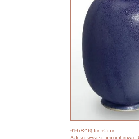
616 (8216) TerraColor
Szkliwo wysokotemperaturowe - Ul