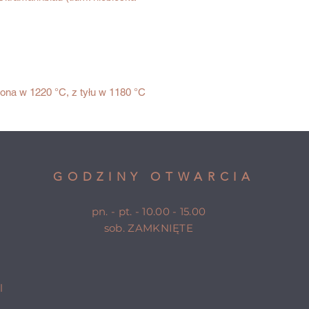
ona w 1220 °C, z tyłu w 1180 °C
GODZINY OTWARCIA
pn. - pt. - 10.00 - 15.00
sob. ZAMKNIĘTE
l