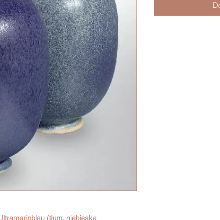
Do
tramarinblau (tłum. niebieska