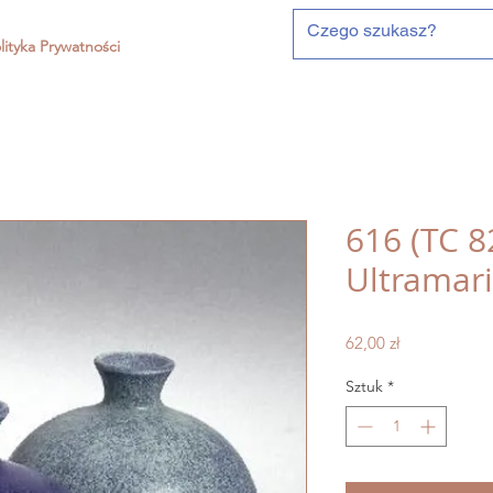
lityka Prywatności
616 (TC 8
Ultramari
Cena
62,00 zł
Sztuk
*