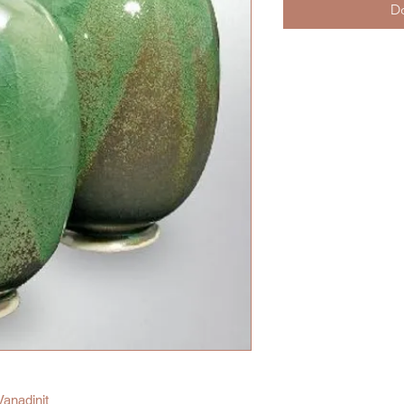
Do
anadinit