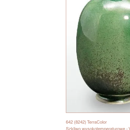
642 (8242) TerraColor
Szkliwo wysokotemperaturowe - V