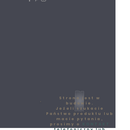
Strona jest w
budowie.
Jeżeli szukacie
Państwo produktu lub
macie pytania,
prosimy o
KONTAKT
telefoniczny lub