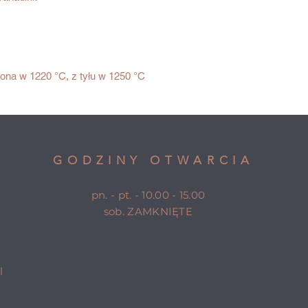
ona w 1220 °C, z tyłu w 1250 °C
GODZINY OTWARCIA
pn. - pt. - 10.00 - 15.00
sob. ZAMKNIĘTE
l