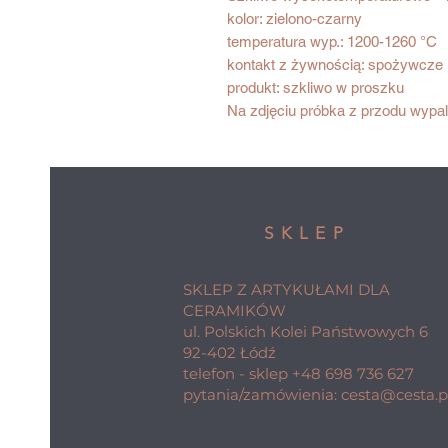
kolor: zielono-czarny
temperatura wyp.: 1200-1260 °C
kontakt z żywnością: spożywcze
produkt: szkliwo w proszku
Na zdjęciu próbka z przodu wypal
SKLEP
SKLEP Z ARTYKUŁAMI DLA
CERAMIKÓW
ul. Polskich Kolei Państwowych 6
92-402 Łódź
telefon - sklep
+48 698 736 627
pytania/zamówienia:
cesta@cesta.p