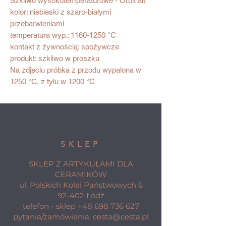
Szkliwo wysokotemperaturowe - Orbit alt
kolor: niebieski z szaro-białymi
przebarwieniami
temperatura wyp.: 1160-1250 °C
kontakt z żywnością: spożywcze
produkt: szkliwo w proszku
Na zdjęciu próbka z przodu wypalona w
1250 °C, z tyłu w 1200 °C
SKLEP
SKLEP Z ARTYKUŁAMI DLA
CERAMIKÓW
ul. Polskich Kolei Państwowych 6
92-402 Łódź
telefon - sklep
+48 698 736 627
pytania/zamówienia:
cesta@cesta.pl