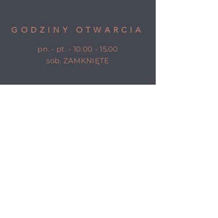
GODZINY OTWARCIA
pn. - pt. -
10.00 - 15.00
sob. ZAMKNIĘTE
POMOC
Zakupy
Polityka prywatności
.