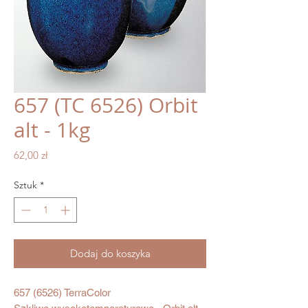
657 (TC 6526) Orbit
alt - 1kg
Cena
62,00 zł
Sztuk
*
Dodaj do koszyka
657 (6526) TerraColor