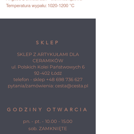
Temperatura wypału: 1020-1200 °C
SKLEP
SKLEP Z ARTYKUŁAMI DLA
CERAMIKÓW
ul. Polskich Kolei Państwowych 6
92-402 Łódź
telefon - sklep
+48 698 736 627
pytania/zamówienia:
cesta@cesta.pl
GODZINY OTWARCIA
pn. - pt. -
10.00 - 15.00
sob. ZAMKNIĘTE