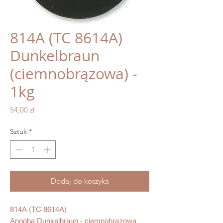
814A (TC 8614A)
Dunkelbraun
(ciemnobrązowa) -
1kg
Cena
54,00 zł
Sztuk
*
Dodaj do koszyka
814A (TC 8614A)
Angoba Dunkelbraun - ciemnobrązowa