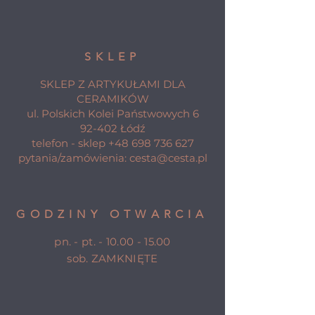
SKLEP
SKLEP Z ARTYKUŁAMI DLA
CERAMIKÓW
ul. Polskich Kolei Państwowych 6
92-402 Łódź
telefon - sklep
+48 698 736 627
pytania/zamówienia:
cesta@cesta.pl
GODZINY OTWARCIA
pn. - pt. -
10.00 - 15.00
sob. ZAMKNIĘTE