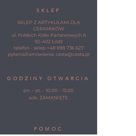
SKLEP
SKLEP Z ARTYKUŁAMI DLA
CERAMIKÓW
ul. Polskich Kolei Państwowych 6
92-402 Łódź
telefon - sklep
+48 698 736 627
pytania/zamówienia:
cesta@cesta.pl
GODZINY OTWARCIA
pn. - pt. -
10.00 - 15.00
sob. ZAMKNIĘTE
POMOC