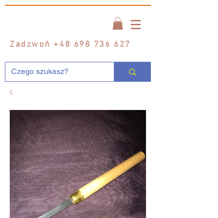
Zadzwoń
+48 698 736 627