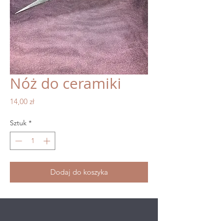
Nóż do ceramiki
Cena
14,00 zł
Sztuk
*
Dodaj do koszyka