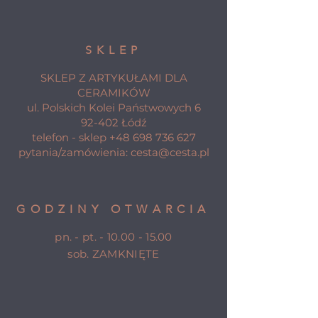
SKLEP
SKLEP Z ARTYKUŁAMI DLA
CERAMIKÓW
ul. Polskich Kolei Państwowych 6
92-402 Łódź
telefon - sklep
+48 698 736 627
pytania/zamówienia:
cesta@cesta.pl
GODZINY OTWARCIA
pn. - pt. -
10.00 - 15.00
sob. ZAMKNIĘTE