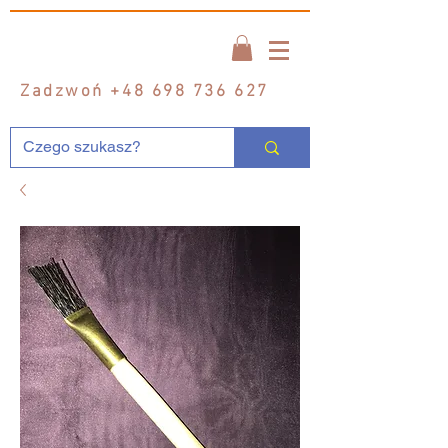
Zadzwoń
+48 698 736 627